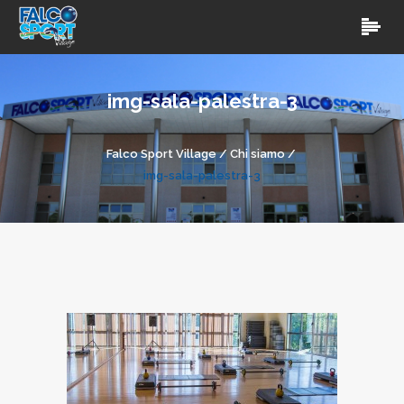
img-sala-palestra-3
Falco Sport Village
/
Chi siamo
/
img-sala-palestra-3