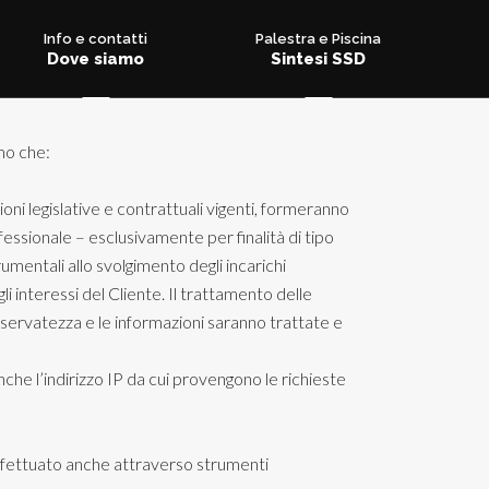
Info e contatti
Palestra e Piscina
Dove siamo
Sintesi SSD
rmo che:
zioni legislative e contrattuali vigenti, formeranno
fessionale – esclusivamente per finalità di tipo
umentali allo svolgimento degli incarichi
gli interessi del Cliente. Il trattamento delle
 riservatezza e le informazioni saranno trattate e
nche l’indirizzo IP da cui provengono le richieste
effettuato anche attraverso strumenti