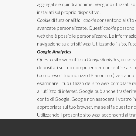
aggregate e quindi anonime. Vengono utilizzati sol
installati sul proprio dispositivo.
Cookie
di funzionalità: I
cookie
consentono al sito d
avanzate personalizzate. Questi
cookie
possono e
web
che è possibile personalizzare. Le informazion
navigazione su altri siti
web
. Utilizzando il sito, l’
Google Analytics
Questo sito web utilizza
Google Analytics
, un serv
depositati sul tuo computer per consentire al si
(compreso il tuo indirizzo IP anonimo ) verranno 
esaminare il tuo utilizzo del sito
web
, compilare
re
all’utilizzo di
internet
. Google può anche trasferire 
conto di Google. Google non assocerà il vostro ind
appropriata sul tuo
browser
, ma se si fa questo no
Utilizzando il presente sito
web
, acconsenti al tr