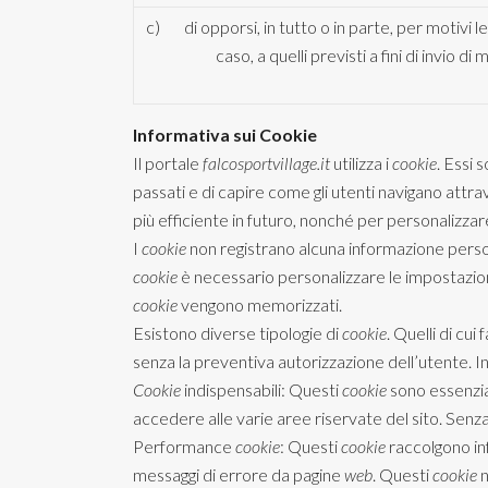
c)
di opporsi, in tutto o in parte, per motivi 
caso, a quelli previsti a fini di invio
Informativa sui Cookie
Il portale
falcosportvillage.it
utilizza i
cookie
. Essi 
passati e di capire come gli utenti navigano attrave
più efficiente in futuro, nonché per personalizzare
I
cookie
non registrano alcuna informazione persona
cookie
è necessario personalizzare le impostazion
cookie
vengono memorizzati.
Esistono diverse tipologie di
cookie
. Quelli di cui
senza la preventiva autorizzazione dell’utente. In
Cookie
indispensabili: Questi
cookie
sono essenzial
accedere alle varie aree riservate del sito. Senz
Performance
cookie
: Questi
cookie
raccolgono inf
messaggi di errore da pagine
web
. Questi
cookie
n