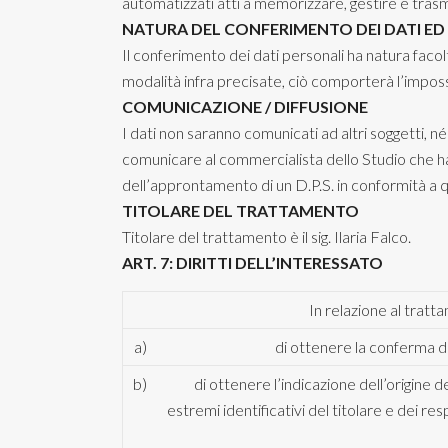
automatizzati atti a memorizzare, gestire e trasme
NATURA DEL CONFERIMENTO DEI DATI ED E
Il conferimento dei dati personali ha natura facolt
modalità infra precisate, ciò comporterà l’impossi
COMUNICAZIONE / DIFFUSIONE
I dati non saranno comunicati ad altri soggetti, n
comunicare al commercialista dello Studio che ha 
dell’approntamento di un D.P.S. in conformità a q
TITOLARE DEL TRATTAMENTO
Titolare del trattamento è il sig. Ilaria Falco.
ART. 7: DIRITTI DELL’INTERESSATO
In relazione al tratta
a)
di ottenere la conferma de
b)
di ottenere l’indicazione dell’origine de
estremi identificativi del titolare e dei re