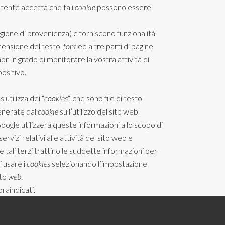
 l’utente accetta che tali
cookie
possono essere
regione di provenienza) e forniscono funzionalità
mensione del testo,
font
ed altre parti di pagine
 in grado di monitorare la vostra attività di
positivo.
 utilizza dei “
cookies
“, che sono file di testo
generate dal
cookie
sull’utilizzo del sito web
oogle utilizzerà queste informazioni allo scopo di
servizi relativi alle attività del sito web e
 tali terzi trattino le suddette informazioni per
i usare i
cookies
selezionando l’impostazione
ito
web
.
praindicati.