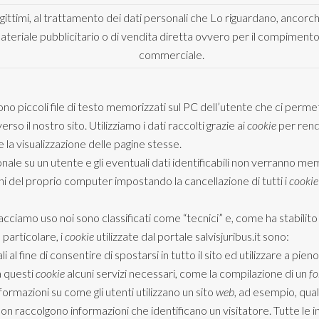
legittimi, al trattamento dei dati personali che Lo riguardano, ancorch
 di materiale pubblicitario o di vendita diretta ovvero per il compime
commerciale.
sono piccoli file di testo memorizzati sul PC dell’utente che ci permet
rso il nostro sito. Utilizziamo i dati raccolti grazie ai
cookie
per rend
 la visualizzazione delle pagine stesse.
le su un utente e gli eventuali dati identificabili non verranno memor
i del proprio computer impostando la cancellazione di tutti i
cookie
 facciamo uso noi sono classificati come “tecnici” e, come ha stabilito 
 particolare, i
cookie
utilizzate dal portale salvisjuribus.it sono:
i al fine di consentire di spostarsi in tutto il sito ed utilizzare a p
a questi
cookie
alcuni servizi necessari, come la compilazione di un
f
ormazioni su come gli utenti utilizzano un sito
web
, ad esempio, quali
on raccolgono informazioni che identificano un visitatore. Tutte le 