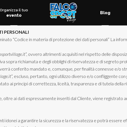
Organizza il tuo
Blog
evento
I PERSONALI
ominato “Codice in materia di protezione dei dati personali” La info
osportvillage.it
”, ovvero altrimenti acquisiti nel rispetto delle disposi
a sopra richiamata e degli obblighi di riservatezza e di segreto pro
i verrà conferito mandato e, comunque, per finalità connesse e/o str
lage.it
”, escluso, pertanto, ogni utilizzo diverso e/o confliggente con 
ato ai principi di correttezza, liceità, trasparenza e di tutela della
, oltre ai dati espressamente inseriti dal Cliente, viene registrato a
ti idonei a garantire la sicurezza e la riservatezza e potrà essere 