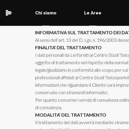
Chi siamo
Le Aree
INFORMATIVA SUL TRATTAMENTO DEI DAT
Ai sensi dell’art. 13 del D. Lgs. n. 196/2003 den
FINALITA’ DEL TRATTAMENTO
I dati personali da Lei forniti al Centro Studi “
falc
oggetto di trattamento nel rispetto della normativ
legale/giudiziario in conformità allo scopo per cu
professionali affidati al Centro Studi “
falcosportvil
informazioni che riguardano il Cliente sarà impront
conservate con strumenti informatici.
Per quanto concerne i servizi di consulenza online
di consulenza.
MODALITA’ DEL TRATTAMENTO
Il trattamento dei dati avverrà mediante strumen