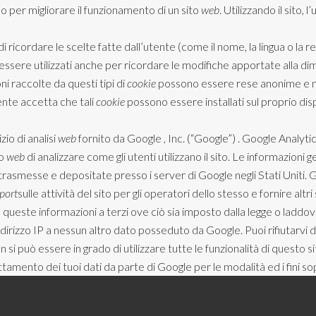
o per migliorare il funzionamento di un sito
web
. Utilizzando il sito,
i ricordare le scelte fatte dall’utente (come il nome, la lingua o la 
ssere utilizzati anche per ricordare le modifiche apportate alla di
i raccolte da questi tipi di
cookie
possono essere rese anonime e non
utente accetta che tali
cookie
possono essere installati sul proprio dis
izio di analisi
web
fornito da Google , Inc. (“Google”) . Google Analytics
to
web
di analizzare come gli utenti utilizzano il sito. Le informazioni 
trasmesse e depositate presso i server di Google negli Stati Uniti. G
port
sulle attività del sito per gli operatori dello stesso e fornire altri 
queste informazioni a terzi ove ciò sia imposto dalla legge o laddove
irizzo IP a nessun altro dato posseduto da Google. Puoi rifiutarvi d
n si può essere in grado di utilizzare tutte le funzionalità di questo s
attamento dei tuoi dati da parte di Google per le modalità ed i fini so