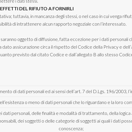
ttere i dati stessi.
FFETTI DEL RIFIUTO A FORNIRLI
ativa; tuttavia, in mancanza degli stessi, o nel caso in cui venga rif
bilità di intrattenere alcun rapporto negoziale con l’interessato.
é saranno oggetto di diffusione, fatta eccezione per i dati personali c
dato assicurazione circa il rispetto del Codice della Privacy e dell
uanto previsto dal citato Codice e dall’allegato B allo stesso Codic
mento di dati personali ed ai sensi dell’art. 7 del D.Lgs. 196/2003, l’
ll’esistenza o meno di dati personali che lo riguardano e la loro comu
i dati personali, delle finalità e modalità di trattamento, della logica
sponsabili, dei soggetti o delle categorie di soggetti ai quali i dati
conoscenza;