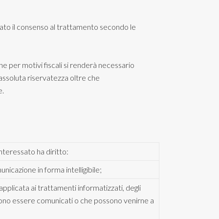
iutato il consenso al trattamento secondo le
he per motivi fiscali si renderà necessario
’assoluta riservatezza oltre che
e.
interessato ha diritto:
nicazione in forma intelligibile;
 applicata ai trattamenti informatizzati, degli
 possono essere comunicati o che possono venirne a