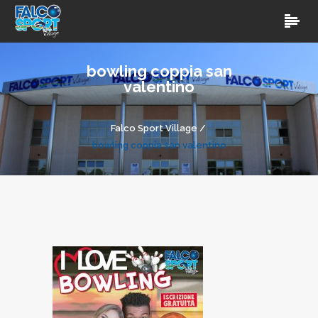
bowling coppia san
valentino
Falco Sport Village
/
bowling coppia san valentino